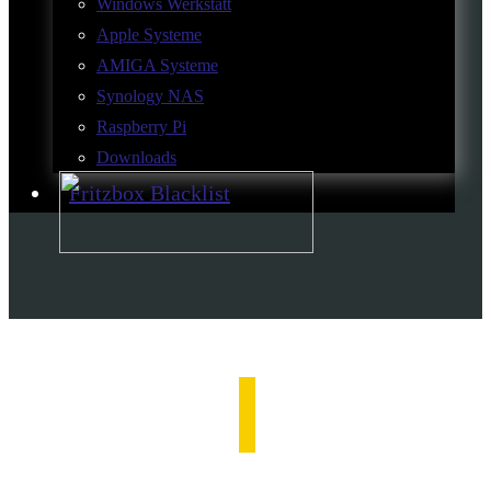
Windows Werkstatt
Apple Systeme
AMIGA Systeme
Synology NAS
Raspberry Pi
Downloads
Fritzbox Blacklist
Pi hole
Der