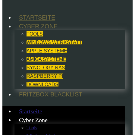
STARTSEITE
CYBER ZONE
TOOLS
WINDOWS WERKSTATT
APPLE SYSTEME
AMIGA SYSTEME
SYNOLOGY NAS
RASPBERRY PI
DOWNLOADS
FRITZBOX BLACKLIST
Startseite
Cyber Zone
Tools