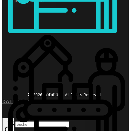
IMPRESSUM
©
xobit.de -
2026
All Rights Reserved
DATENSCHUTZ