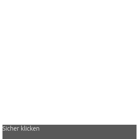
DNS
Filter
Der einzigartige
Internet-Filter fürs
ganze Netz
Sicher klicken