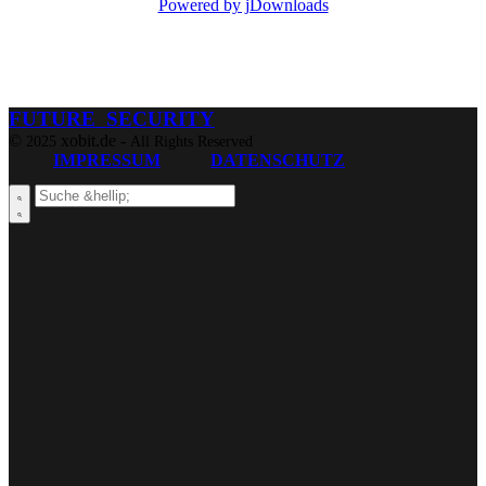
Powered by jDownloads
FUTURE SECURITY
©
xobit.de -
2025
All Rights Reserved
IMPRESSUM
DATENSCHUTZ