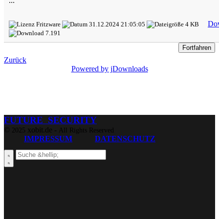
...
Do
Fritzware
31.12.2024 21:05:05
4 KB
7.191
Zurück
Powered by jDownloads
FUTURE SECURITY
©
xobit.de -
2025
All Rights Reserved
IMPRESSUM
DATENSCHUTZ