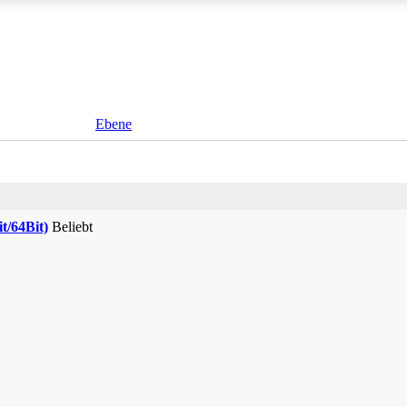
Ebene
t/64Bit)
Beliebt